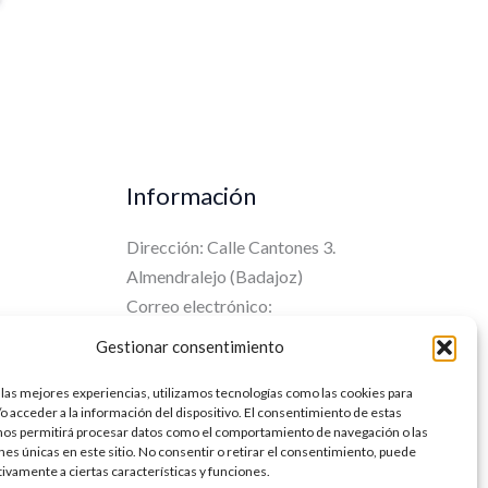
Información
Dirección: Calle Cantones 3.
Almendralejo (Badajoz)
Correo electrónico:
info@musikaer.com
Gestionar consentimiento
Teléfono: 626 812 340
 las mejores experiencias, utilizamos tecnologías como las cookies para
o acceder a la información del dispositivo. El consentimiento de estas
nos permitirá procesar datos como el comportamiento de navegación o las
ones únicas en este sitio. No consentir o retirar el consentimiento, puede
tivamente a ciertas características y funciones.