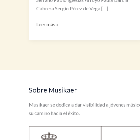
Cabrera Sergio Pérez de Vega […]
Formación
Leer más »
Concierto
El
Cascanueces
Sobre Musikaer
Musikaer se dedica a dar visibilidad a jóvenes músic
su camino hacia el éxito.