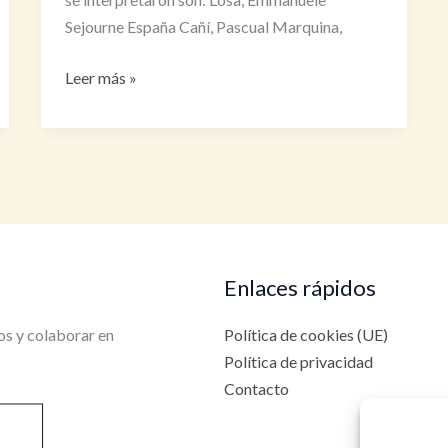
Sejourne España Cañí, Pascual Marquina,
Concierto
Leer más »
Música
por
un
Juguete
Enlaces rápidos
os y colaborar en
Política de cookies (UE)
Política de privacidad
Contacto