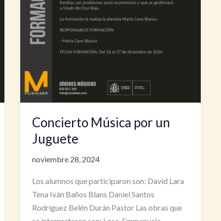
Concierto Música por un
Juguete
noviembre 28, 2024
Los alumnos que participaron son: David Lara
Tena Iván Baños Blans Daniel Santos
Rodríguez Belén Durán Pastor Las obras que
se interpretaron son: Losa, Emmanuele